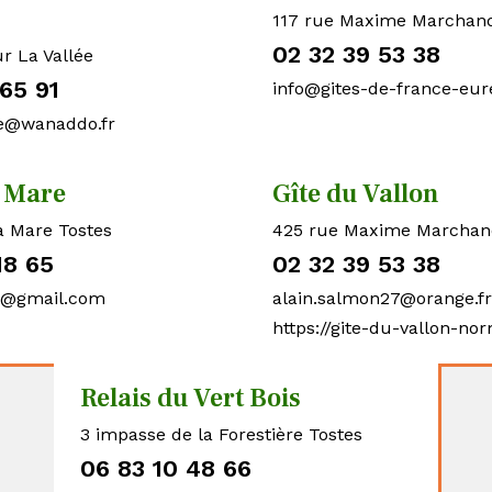
117 rue Maxime Marchan
02 32 39 53 38
r La Vallée
65 91
info@gites-de-france-eu
he@wanaddo.fr
a Mare
Gîte du Vallon
a Mare Tostes
425 rue Maxime Marchan
18 65
02 32 39 53 38
e@gmail.com
alain.salmon27@orange.fr
https://gite-du-vallon-n
Relais du Vert Bois
3 impasse de la Forestière Tostes
06 83 10 48 66