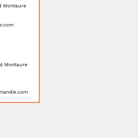
d Montaure
re.com
d Montaure
ormandie.com