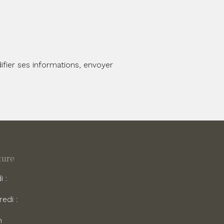
ifier ses informations, envoyer
ture
 :
edi :
h