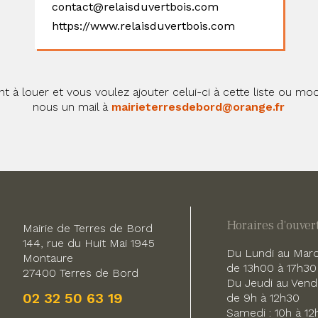
contact@relaisduvertbois.com
https://www.relaisduvertbois.com
 louer et vous voulez ajouter celui-ci à cette liste ou mod
nous un mail à
mairieterresdebord@orange.fr
Horaires d'ouver
Mairie de Terres de Bord
144, rue du Huit Mai 1945
Du Lundi au Mardi
Montaure
de 13h00 à 17h30
27400 Terres de Bord
Du Jeudi au Vendr
02 32 50 63 19
de 9h à 12h30
Samedi : 10h à 12