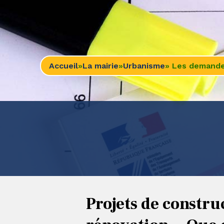
Accueil
»
La mairie
»
Urbanisme
» Les demande
Projets de constr