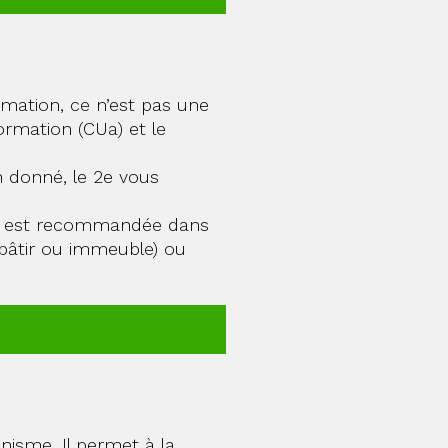
rmation, ce n’est pas une
nformation (CUa) et le
n donné, le 2e vous
lle est recommandée dans
à bâtir ou immeuble) ou
nisme. Il permet à la