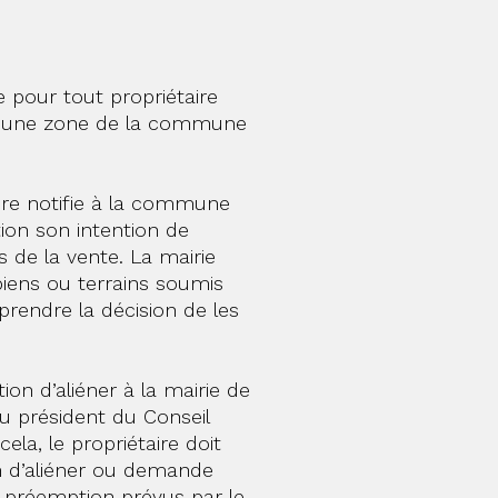
re pour tout propriétaire
ur une zone de la commune
taire notifie à la commune
tion son intention de
s de la vente. La mairie
biens ou terrains soumis
prendre la décision de les
tion d’aliéner à la mairie de
u président du Conseil
ela, le propriétaire doit
on d’aliéner ou demande
e préemption prévus par le