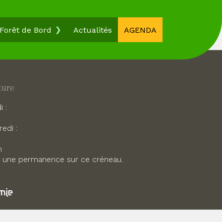
Forêt de Bord
Actualités
AGENDA
ture
 :
edi :
h
t une permanence sur ce créneau.