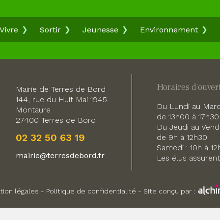
Vivre
Sortir
Jeunesse
Environnement
Horaires d'ouver
Mairie de Terres de Bord
144, rue du Huit Mai 1945
Du Lundi au Mardi
Montaure
de 13h00 à 17h30
27400 Terres de Bord
Du Jeudi au Vendr
02 32 50 63 19
de 9h à 12h30
Samedi : 10h à 12
mairie@terresdebord.fr
Les élus assuren
tion légales
-
Politique de confidentialité
-
Site conçu par :