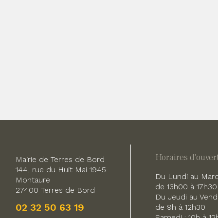
Horaires d'ouver
Mairie de Terres de Bord
144, rue du Huit Mai 1945
Du Lundi au Mardi
Montaure
de 13h00 à 17h30
27400 Terres de Bord
Du Jeudi au Vendr
02 32 50 63 19
de 9h à 12h30
Samedi : 10h à 12