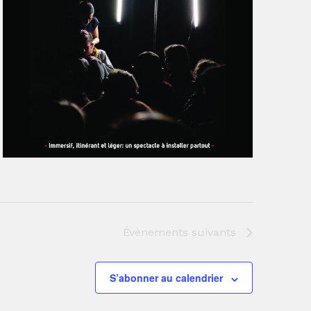
Évènements
suivants
S’abonner au calendrier