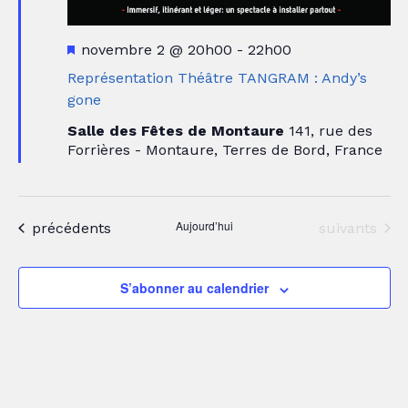
Mis
novembre 2 @ 20h00
-
22h00
en
Représentation Théâtre TANGRAM : Andy’s
avant
gone
Salle des Fêtes de Montaure
141, rue des
Forrières - Montaure, Terres de Bord, France
Aujourd’hui
Évènements
Évènements
précédents
suivants
S’abonner au calendrier