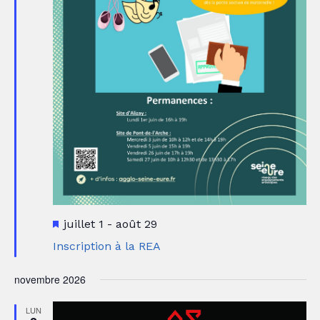
Mis
juillet 1
-
août 29
en
Inscription à la REA
avant
novembre 2026
LUN